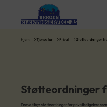
Hjem
Tjenester
Privat
Støtteordninger f
Støtteordninger 
Enova tilbyr støtteordninger for privatboligeiere som