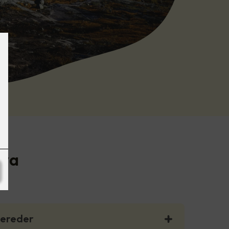
ova
bereder