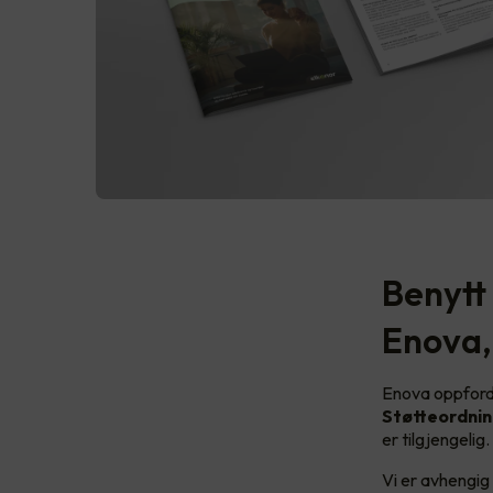
Benytt 
Enova,
Enova oppfordr
Støtteordnin
er tilgjengelig
Vi er avhengig 