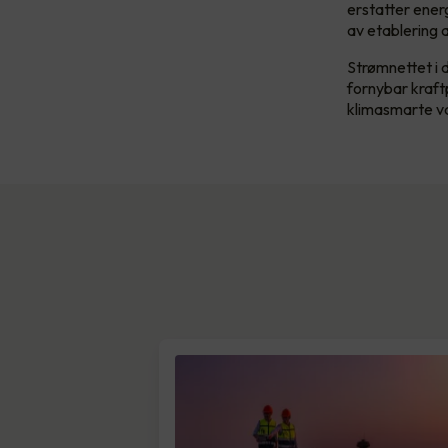
erstatter energ
av etablering 
Strømnettet i 
fornybar kraftpr
klimasmarte va