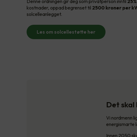
Denne ordningen gir deg som privatperson inntil
25%
kostnader, oppad begrenset til
2500 kroner per 
solcelleanlegget.
Les om solcellestøtte her
Det skal 
Vi nordmenn lig
energismarte l
Innen 2050 sk