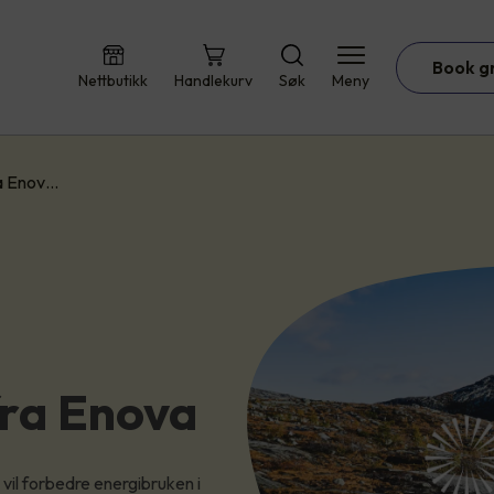
Book g
Nettbutikk
Handlekurv
Søk
Meny
ra Enov…
fra Enova
 vil forbedre energibruken i