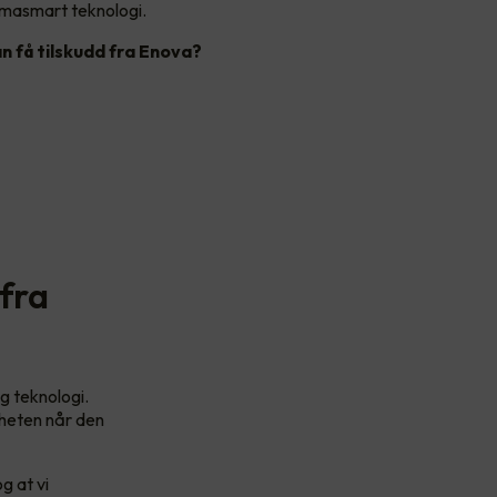
klimasmart teknologi.
an få tilskudd fra Enova?
 fra
g teknologi.
igheten når den
g at vi