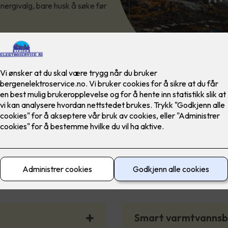
energivalg, bare husk å søke før
ligtiltak som gir støtte fra En
Smart varmtvanns