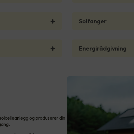
Solfanger
Energirådgivning
 solcelleanlegg og produserer din
 gang.