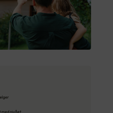
velger
t med nivået