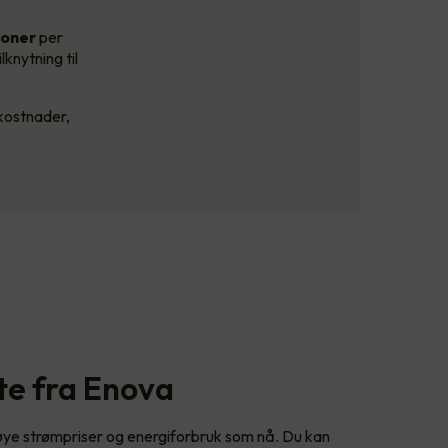
roner
per
lknytning til
kostnader,
tte fra Enova
høye strømpriser og energiforbruk som nå. Du kan