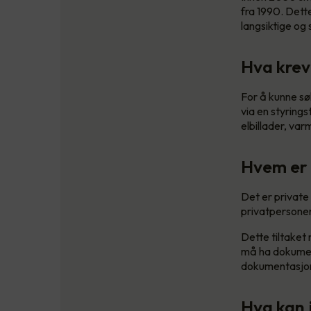
fra 1990. Dett
langsiktige og
Hva kreve
For å kunne sø
via en styrings
elbillader, v
Hvem er 
Det er private
privatpersoner 
Dette tiltaket
må ha dokument
dokumentasjon 
Hva kan j