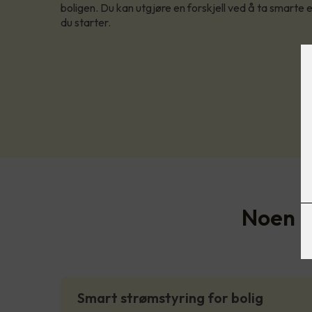
boligen. Du kan utgjøre en forskjell ved å ta smarte 
du starter.
Noen bo
Smart strømstyring for bolig