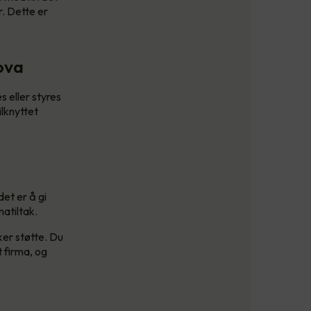
. Dette er
nova
 eller styres
ilknyttet
et er å gi
matiltak.
er støtte. Du
 firma, og