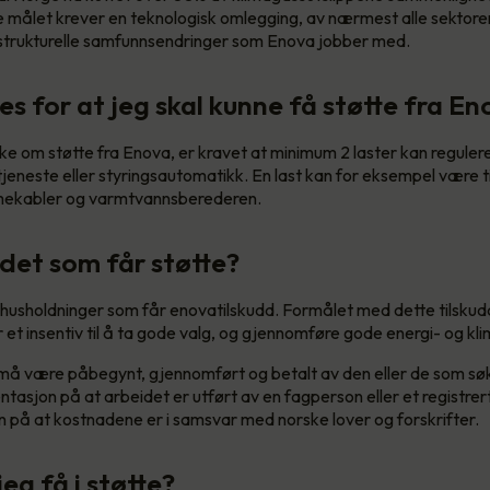
e målet krever en teknologisk omlegging, av nærmest alle sektorer
 strukturelle samfunnsendringer som Enova jobber med.
s for at jeg skal kunne få støtte fra E
ke om støtte fra Enova, er kravet at minimum 2 laster kan reguleres
tjeneste eller styringsautomatikk. En last kan for eksempel være t
armekabler og varmtvannsberederen.
det som får støtte?
 husholdninger som får enovatilskudd. Formålet med dette tilskudd
et insentiv til å ta gode valg, og gjennomføre gode energi- og kli
 må være påbegynt, gjennomført og betalt av den eller de som søk
asjon på at arbeidet er utført av en fagperson eller et registrert
på at kostnadene er i samsvar med norske lover og forskrifter.
eg få i støtte?