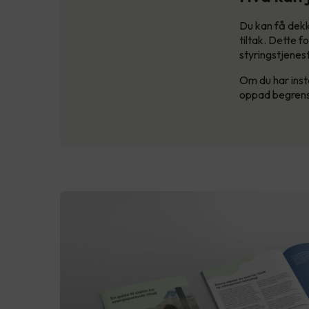
Du kan få dekk
tiltak. Dette f
styringstjenest
Om du har insta
oppad begrense