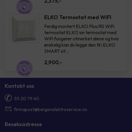
2,375
,-
ELKO Termostat med WIFI
Ferdig montert ELKO Plus/RS WiFi
termostat ELKO sin termostat med
WiFi fungerer utmerket alene og hvis
ønskelig kan du legge den til i ELKO
SMART sit…
2,900
,-
Kontakt oss
55 20 79 40
firmapost@bergenelektroservice.no
Besøksadresse