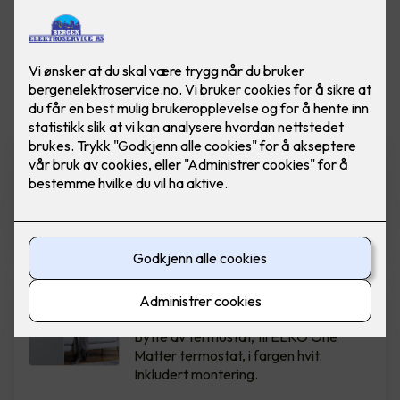
Vis flere
filtre
ELKO Dimmer - RS16/315 LED
Ferdig montert utskift dimmer
RS16/315 GLE PH (Polarhvit)
2,290
,-
Bytte av termostat - ELKO
One Hvit
Bytte av termostat, til ELKO One
Matter termostat, i fargen hvit.
Inkludert montering.