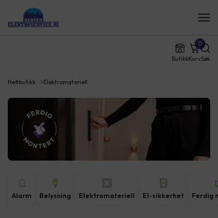
0
Butikk
Kurv
Søk
Nettbutikk
Elektromateriell
Alarm
Belysning
Elektromateriell
El-sikkerhet
Ferdig 