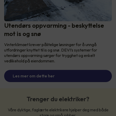
Utendørs oppvarming - beskyttelse
mot is og snø
Vinterklimaet krever pålitelige løsninger for å unngå
utfordringer knyttet til is og snø. DEVI’s systemer for
utendørs oppvarming sørger for trygghet og enkelt
vedlikehold på eiendommen.
Les mer om dette her
Trenger du elektriker?
Våre dyktige, faglærte elektrikere hjelper deg med både
store og små jobber.