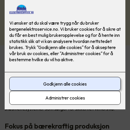
Ledende leverandør av
varmeløsninger
DEVI er en av verdens ledende leverandører av elektriske
varmeløsninger. Med produkter tilpasset både boliger og
næringsbygg, kombinerer DEVI funksjonalitet, holdbarhet
og kvalitet. Selskapet leverer elektriske gulvvarmesystemer
som gir innendørs komfort og utendørs is- og
snøsmeltesystemer som sørger for sikkerhet vinterstid.
Fokus på bærekraftig produksjon