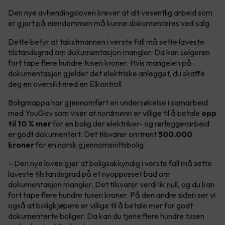
Den nye avhendingsloven krever at alt vesentlig arbeid som
er gjort på eiendommen må kunne dokumenteres ved salg.
Dette betyr at takstmannen i verste fall må sette laveste
tilstandsgrad om dokumentasjon mangler. Da kan selgeren
fort tape flere hundre tusen kroner. Hvis mangelen på
dokumentasjon gjelder det elektriske anlegget, du skaffe
deg en oversikt med en Elkontroll.
Boligmappa har gjennomført en undersøkelse i samarbeid
med YouGov som viser at nordmenn er villige til å betale
opp
til 10 % mer
for en bolig der elektriker- og rørleggerarbeid
er godt dokumentert. Det tilsvarer omtrent
500.000
kroner
for en norsk gjennomsnittsbolig.
– Den nye loven gjør at boligsakkyndig i verste fall må sette
laveste tilstandsgrad på et nyoppusset bad om
dokumentasjon mangler. Det tilsvarer verdi lik null, og du kan
fort tape flere hundre tusen kroner. På den andre siden ser vi
også at boligkjøpere er villige til å betale mer for godt
dokumenterte boliger. Da kan du tjene flere hundre tusen