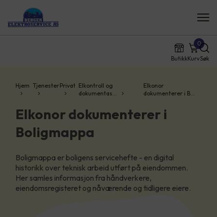
0
Butikk
Kurv
Søk
Hjem
Tjenester
Privat
Elkontroll og
Elkonor
dokumentas…
dokumenterer i B…
Elkonor dokumenterer i
Boligmappa
Boligmappa er boligens servicehefte - en digital
historikk over teknisk arbeid utført på eiendommen.
Her samles informasjon fra håndverkere,
eiendomsregisteret og nåværende og tidligere eiere.