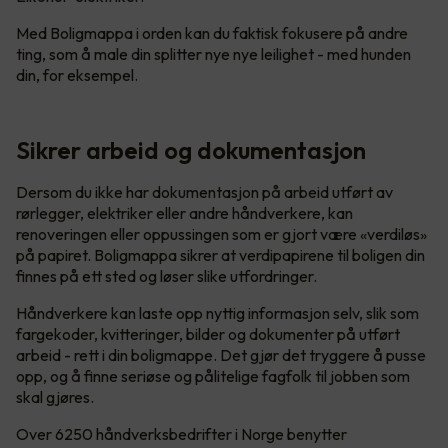
Med Boligmappa i orden kan du faktisk fokusere på andre
ting, som å male din splitter nye nye leilighet - med hunden
din, for eksempel.
Sikrer arbeid og dokumentasjon
Dersom du ikke har dokumentasjon på arbeid utført av
rørlegger, elektriker eller andre håndverkere, kan
renoveringen eller oppussingen som er gjort være «verdiløs»
på papiret. Boligmappa sikrer at verdipapirene til boligen din
finnes på ett sted og løser slike utfordringer.
Håndverkere kan laste opp nyttig informasjon selv, slik som
fargekoder, kvitteringer, bilder og dokumenter på utført
arbeid - rett i din boligmappe. Det gjør det tryggere å pusse
opp, og å finne seriøse og pålitelige fagfolk til jobben som
skal gjøres.
Over 6250 håndverksbedrifter i Norge benytter