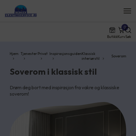
0
Butikk
Kurv
Søk
Hjem
Tjenester
Privat
Inspirasjonsguiden
Klassisk
Soverom
interiørstil
Soverom i klassisk stil
Drøm deg bort med inspirasjon fra vakre og klassiske
soverom!