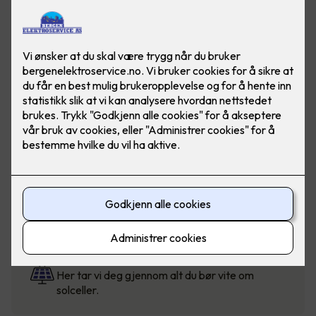
Solcellekalkulator
Beregn pris for solceller til bolig, fritidsbolig og
mindre næringsbygg.
Solcellestøtte fra Enova
Visste du at du kan få støtte når du velger
klimasmarte løsninger?
Hva er fordelene med solceller?
Her tar vi deg gjennom alt du bør vite om
solceller.